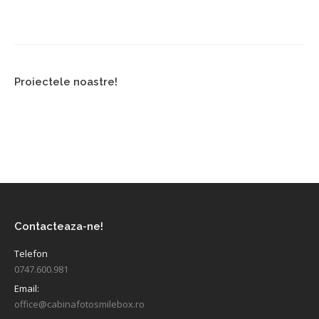
Proiectele noastre!
Contacteaza-ne!
Telefon
0747.600.981
Email:
office@cabinafotosmilebox.ro