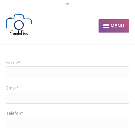
MENU
HOME
Despre noi
Nume*
Portofoliu
Oferte
Email*
Contact
Solicita Oferta
Telefon*