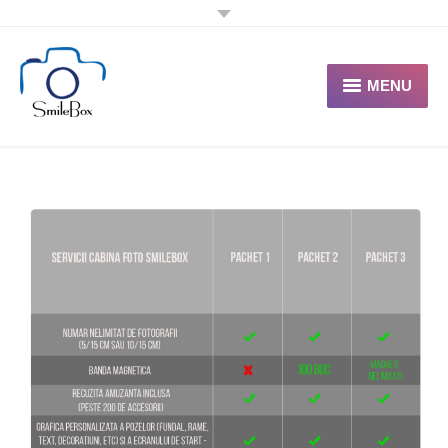
MENU
HOME
Despre noi
Portofoliu
Oferte
Contact
Solicita Oferta