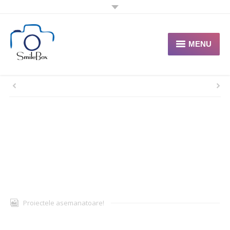
MENU
HOME
Despre noi
Portofoliu
Oferte
Contact
Solicita Oferta
Proiectele asemanatoare!